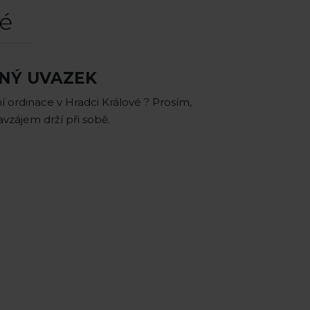
vé
ENÝ UVAZEK
 ordinace v Hradci Králové ? Prosím,
vzájem drží při sobě.