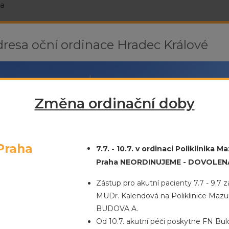
va
resa oční ordinace Hradec Králové
74 820, případně na emailu
info_hk@ocniordinacesro.cz
Změna ordinační doby
Praha
7.7. - 10.7. v ordinaci Poliklinika M
Praha NEORDINUJEME - DOVOLEN
Zástup pro akutní pacienty 7.7 - 9.7 za
MUDr. Kalendová na Poliklinice Mazur
BUDOVA A.
Od 10.7. akutní péči poskytne FN Bul