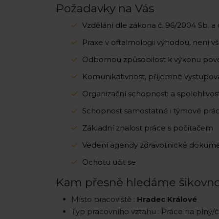
Požadavky na Vás
Vzdělání dle zákona č. 96/2004 Sb. a č
Praxe v oftalmologii výhodou, není 
Odbornou způsobilost k výkonu povol
Komunikativnost, příjemné vystupován
Organizační schopnosti a spolehlivos
Schopnost samostatné i týmové prá
Základní znalost práce s počítačem
Vedení agendy zdravotnické dokum
Ochotu učit se
Kam přesně hledáme šikovnou
Místo pracoviště :
Hradec Králové
Typ pracovního vztahu : Práce na plný/