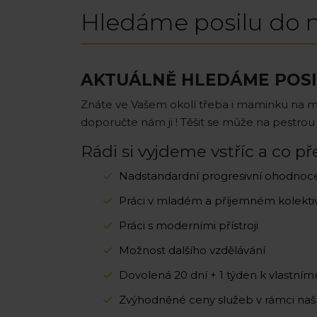
Hledáme posilu do n
AKTUÁLNĚ HLEDÁME POSI
Znáte ve Vašem okolí třeba i maminku na ma
doporučte nám ji ! Těšit se může na pestrou 
Rádi si vyjdeme vstříc a co p
Nadstandardní progresivní ohodnoc
Práci v mladém a příjemném kolekti
Práci s moderními přístroji
Možnost dalšího vzdělávání
Dovolená 20 dní + 1 týden k vlastním
Zvýhodněné ceny služeb v rámci naší