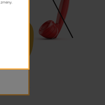
e změny.
vé
Ulrichovo
 prostor.
2 HK.
é linky