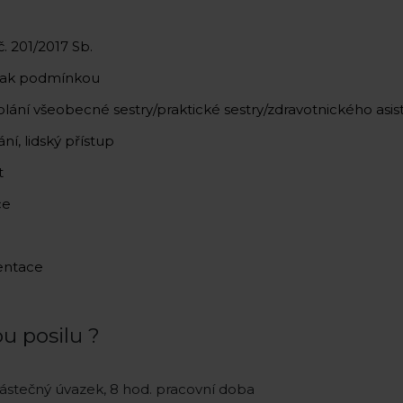
. 201/2017 Sb.
však podmínkou
ání všeobecné sestry/praktické sestry/zdravotnického asis
í, lidský přístup
t
ce
entace
 posilu ?
částečný úvazek, 8 hod. pracovní doba