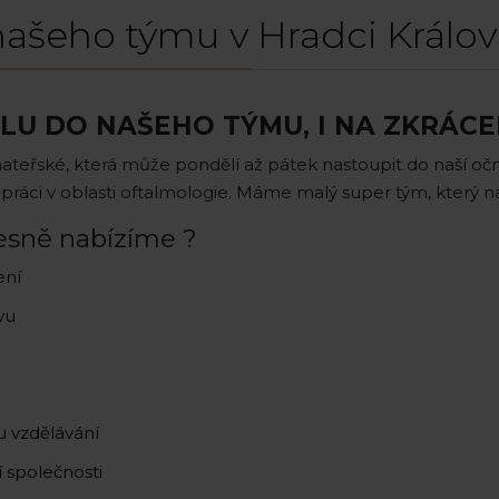
ašeho týmu v Hradci Králo
LU DO NAŠEHO TÝMU, I NA ZKRÁC
teřské, která může pondělí až pátek nastoupit do naší oční
práci v oblasti oftalmologie. Máme malý super tým, který na
řesně nabízíme ?
ení
vu
u vzdělávání
 společnosti