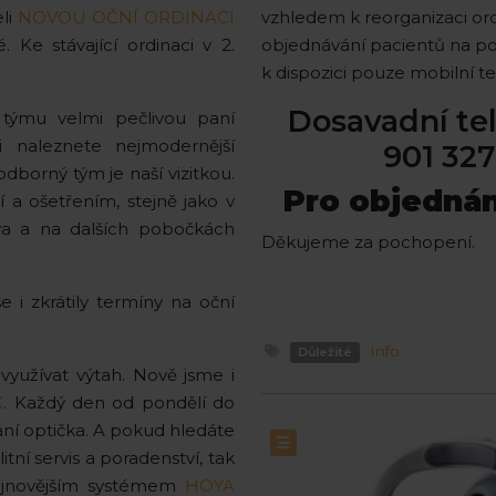
li
NOVOU OČNÍ ORDINACI
vzhledem k reorganizaci or
 Ke stávající ordinaci v 2.
objednávání pacientů na 
k dispozici pouze mobilní te
Dosavadní tel
o týmu velmi pečlivou paní
i naleznete nejmodernější
901 327
odborný tým je naší vizitkou.
Pro objednán
í a ošetřením, stejně jako v
ova a na dalších pobočkách
Děkujeme za pochopení.
e i zkrátily termíny na oční
Info
Důležité
využívat výtah. Nově jsme i
K
. Každý den od pondělí do
ní optička. A pokud hledáte
tní servis a poradenství, tak
nejnovějším systémem
HOYA