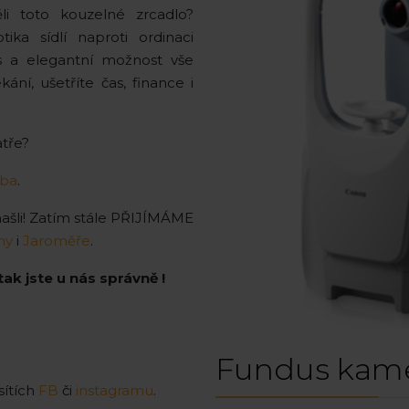
ěli toto kouzelné zrcadlo?
a sídlí naproti ordinaci
s a elegantní možnost vše
ní, ušetříte čas, finance i
atře?
oba
.
iž našli! Zatím stále PŘIJÍMÁME
hy
i
Jaroměře
.
tak jste u nás správně !
Fundus kam
sítích
FB
či
instagramu
.