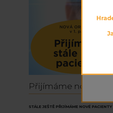
Hrad
J
B
Oční ord
náměstí)
Od 8
Přijímáme nové pac
STÁLE JEŠTĚ PŘIJÍMÁME NOVÉ PACIENTY