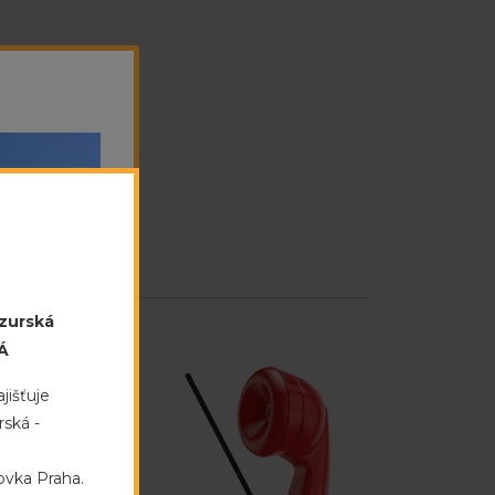
azurská
Á
jišťuje
ská -
ovka Praha.