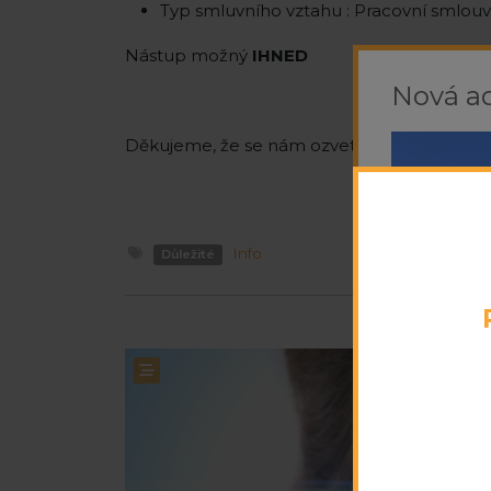
Typ smluvního vztahu : Pracovní smlou
Nástup možný
IHNED
Nová ad
Děkujeme, že se nám ozvete na mob: 733 1
Info
Důležité