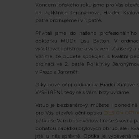
Koncem loňského roku jsme pro Vás otevře
na Poliklinice Jeronýmova, Hradec Králové.
patře ordinujeme i v 1. patře.
Přivítali jsme do našeho profesionálníh
doktorku MUDr. Lisu Bytton. V ordinac
vyšetřovací přístroje a vybavení. Zkušený a 
Věříme, že budete spokojeni s kvalitní péč
ordinaci ve 2. patře Polikliniky Jeroným
v Praze a Jaroměři.
Díky nové oční ordinaci v Hradci Králové s
VYŠETŘENÍ, tedy se s Vámi brzy uvidíme.
Vstup je bezbariérový, můžete i pohodlně 
pro Vás otevřeli oční optiku
DESIGN OPTI
pátku se Vám bude věnovat naše šikovná pa
bohatou nabídku brýlových obrub, ale i kvali
jste u nás správně. Optika je vybavená 