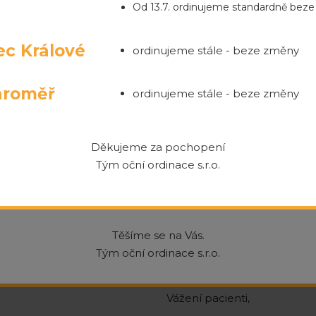
Od 13.7. ordinujeme standardně bez
ec Králové
ordinujeme stále - beze změny
aroměř
ordinujeme stále - beze změny
ezručova 933/6, 500 02 Hradec Králo
Děkujeme za pochopení
inace a oční optika na Poliklinice 1, Jeronýmova 750/1 (
Tým oční ordinace s.r.o.
 byla kompletně přesunuta do zcela nových a moderních
.6.2026 nás najdete na adrese Bezručova 933/6, 500 0
ienty
Zrušení pevn
Těšíme se na Vás.
Tým oční ordinace s.r.o.
Vážení pacienti,