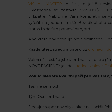
VISUAL MASTER
. A že jste ještě nevid
Rozhodně se zastavte VYZKOUŠET. Optik
v 1.patře. Nabízíme Vám kompletní servi
vyřešit na jednom místě. Bez dlouhého čeká
starosti s dalším parkováním, atd..
A ve které dny ordinuje nová ordinace v 1. p
Každé úterý, středu a pátek, viz
ordinační d
Velmi nás těší, že jste si ordinaci v 1.patře j
NOVÉ PACIENTY jak do
Hradce Králové
,
Pra
Pokud hledáte kvalitní péči pro Váš zrak, 
Těšíme se moc!
Tým Oční ordinace
Sledujte super novinky a akce na sociálních 